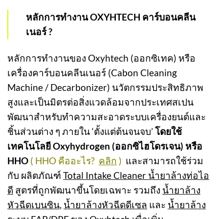
หลักการทำงาน OXYHTECH คาร์บอนคลีน
เนอร์ ?
หลักการทำงานของ Oxyhtech (ออกซิเทค) หรือ
เครื่องคาร์บอนคลีนเนอร์ (Cabon Cleaning
Machine / Decarbonizer) นวัตกรรมประสิทธิภาพ
สูงและเป็นมิตรต่อสิ่งแวดล้อมจากประเทศสเปน
พัฒนาสำหรับทำความสะอาดระบบเครื่องยนต์และ
ชิ้นส่วนต่าง ๆ ภายใน ‘ตั้งแต่ต้นจนจบ’
โดยใช้
เทคโนโลยี Oxyhydrogen (ออกซิไฮโดรเจน)
หรือ
HHO
( HHO คืออะไร?
คลิก
)
และสามารถใช้ร่วม
กับ
ผลิตภัณฑ์
Total Intake Cleaner น้ำยาล้างท่อไอ
ดี
สูตรที่ถูกพัฒนาขึ้นโดยเฉพาะ
รวมถึง
น้ำยาล้าง
หัวฉีดเบนซิน
,
น้ำยาล้างหัวฉีดดีเซล
และ
น้ำยาล้าง