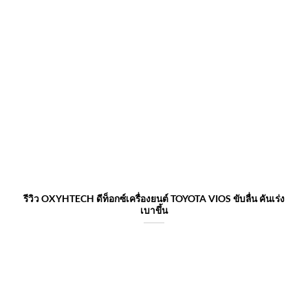
รีวิว OXYHTECH ดีท็อกซ์เครื่องยนต์ TOYOTA VIOS ขับลื่น คันเร่ง
เบาขึ้น