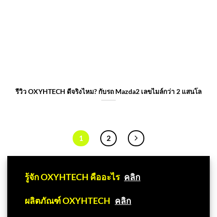
รีวิว OXYHTECH ดีจริงไหม? กับรถ Mazda2 เลขไมล์กว่า 2 แสนโล
1
2
📌
รู้จัก OXYHTECH คืออะไร
คลิก
📌
ผลิตภัณฑ์ OXYHTECH
คลิก