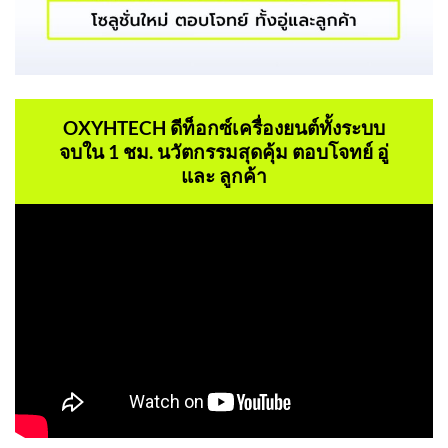
OXYHTECH ดีท็อกซ์เครื่องยนต์ทั้งระบบ
จบใน 1 ชม. นวัตกรรมสุดคุ้ม ตอบโจทย์ อู่
และ ลูกค้า