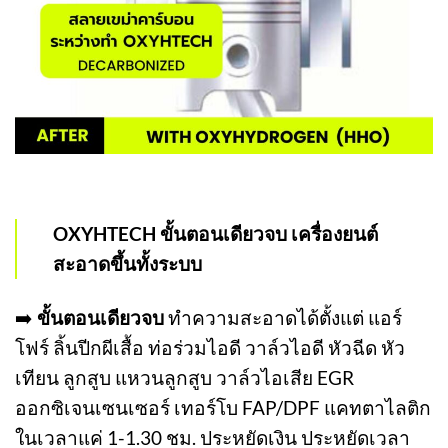
OXYHTECH ขั้นตอนเดียวจบ เครื่องยนต์
สะอาดขึ้นทั้งระบบ
➡️
ขั้นตอนเดียวจบ
ทำความสะอาดได้ตั้งแต่ แอร์
โฟร์ ลิ้นปีกผีเสื้อ ท่อร่วมไอดี วาล์วไอดี หัวฉีด หัว
เทียน ลูกสูบ แหวนลูกสูบ วาล์วไอเสีย EGR
ออกซิเจนเซนเซอร์ เทอร์โบ FAP/DPF แคทตาไลติก
ในเวลาแค่ 1-1.30 ชม. ประหยัดเงิน ประหยัดเวลา