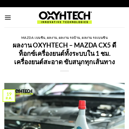
ข้าม
https://oxyhtechthailand.com/
ไป
ยัง
เนื้อหา
MAZDA เบนซิน
,
ผลงาน
,
ผลงาน รถบ้าน
,
ผลงาน รถเบนซิน
ผลงาน OXYHTECH – MAZDA CX5 ดี
ท็อกซ์เครื่องยนต์ทั้งระบบใน 1 ชม.
เครื่องยนต์สะอาด ขับสนุกทุกเส้นทาง
19
ส.ค.