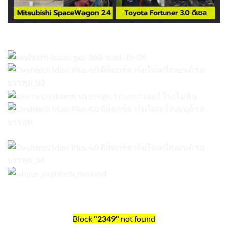
Block
"2349"
not found