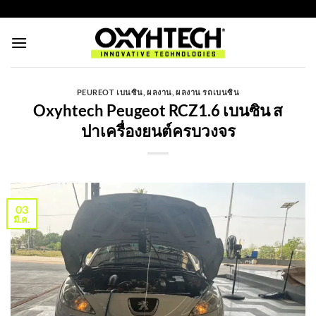
ข้าม
https://oxyhtechthailand.com/
ไป
ยัง
เนื้อหา
PEUREOT เบนซิน
,
ผลงาน
,
ผลงาน รถเบนซิน
Oxyhtech Peugeot RCZ1.6 เบนซิน ส
ปาเครื่องยนต์ครบวงจร
03
มี.ค.