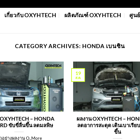
เกี่ยวกับ OXYHTECH
ผลิตภัณฑ์ OXYHTECH
ศูน
CATEGORY ARCHIVES:
HONDA เบนซิน
19
ส.ค.
 OXYHTECH – HONDA
ผลงาน OXYHTECH – HON
 ขับขี่ลื่นขึ้น ลดมลพิษ
ลดอาการสะดุด เดินเบาเรียบ
ขึ้น
ัวอย่างผลงาน O..More