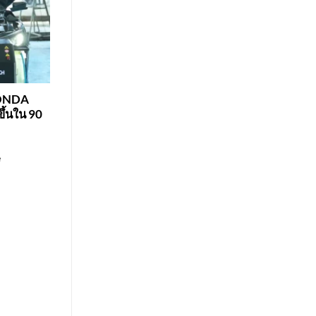
HONDA
ึ้นใน 90
e