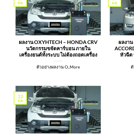
ส.ค.
ส.ค.
ผลงาน OXYHTECH – HONDA CRV
ผลงาน
นวัตกรรมขจัดคาร์บอน ภายใน
ACCORD 
เครื่องยนต์ทั้งระบบ ไม่ต้องถอดเครื่อง
หัวฉีด
ตัวอย่างผลงาน O..More
ต
12
ธ.ค.