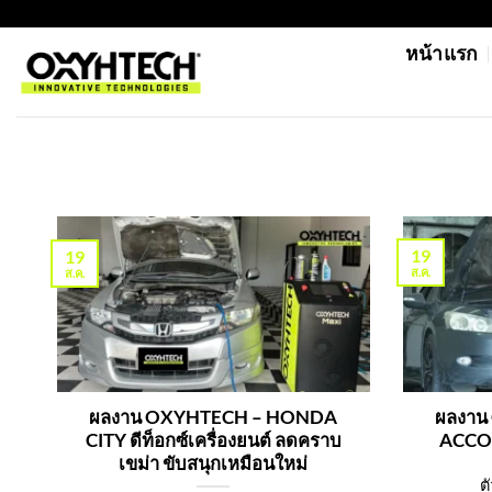
ข้าม
https://oxyhtechthailand.com/
ไป
หน้าแรก
ยัง
เนื้อหา
19
19
ส.ค.
ส.ค.
ผลงาน OXYHTECH – HONDA
ผลงาน
CITY ดีท็อกซ์เครื่องยนต์ ลดคราบ
ACCORD
เขม่า ขับสนุกเหมือนใหม่
ต