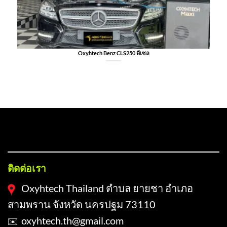
Oxyhtech Benz CLS250 ดีเซล
FOOTER-1
ติดต่อเรา
Oxyhtech Thailand ตำบล ยายชา อำเภอ
สามพราน จังหวัด นครปฐม 73110
oxyhtech.th@gmail.com
✉️